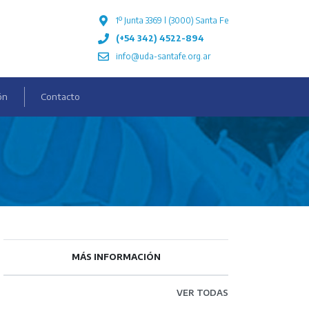
1º Junta 3369 l (3000) Santa Fe
(+54 342) 4522-894
info@uda-santafe.org.ar
ón
Contacto
MÁS INFORMACIÓN
VER TODAS