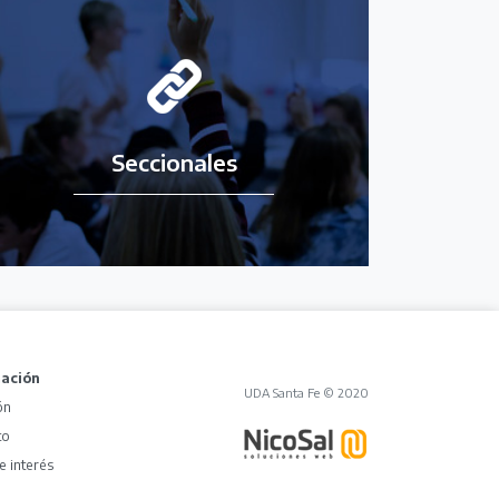
Seccionales
mación
UDA Santa Fe © 2020
ón
to
e interés