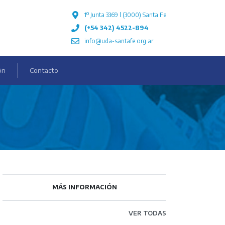
1º Junta 3369 l (3000) Santa Fe
(+54 342) 4522-894
info@uda-santafe.org.ar
ón
Contacto
MÁS INFORMACIÓN
VER TODAS